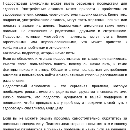
Подростковый алкоголизм может иметь серьезные последствия для
здоровья. Употребление алкоголя может привести к проблемам со
здоровьем печени, сердца, нервной системы и других органов. Кроме того,
подростки, употребляющие алкоголь, могут стать жертвами насилия или
попасть в аварии на дороге. Подростковый алкоголизм также может
повлиять на отношения с родителями, друзьями и сверстниками.
Подростки, которые употребляют алкоголь, могут стать более
агрессивными или неуравновешенными, что может привести к
конфликтам и проблемам в отношениях.
Как помочь подростку, который начал пить?
Если вы обнаружили, что ваш подросток начал пить, важно не паниковать.
Вместо этого, попытайтесь понять, почему он начал пить, и какие
факторы привели к этому. Обсудите с ним последствия употребления
алкоголя и попытайтесь найти альтернативные способы расслабления и
развлечения.
Подростковый алкоголизм – это серьезная проблема, которую
необходимо решать вместе с родителями, друзьями и специалистами.
Важно помнить, что подростки нуждаются в вашей поддержке и
понимании, чтобы преодолеть эту проблему и продолжить свой путь к
здоровому и счастливому будущему.
Если вы не можете решить проблему самостоятельно, обратитесь за
помощью к специалисту. Психолог-психотерапевт поможет вам и вашему
подростку разобраться в причинах проблемы и найти пути ее решения.