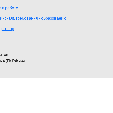
 в работе
инская), требования к образованию
договор
ратов
4 (ГК РФ ч.4)