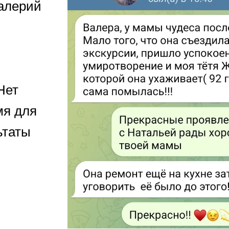
Валерий
Нет
мя для
ьтаты