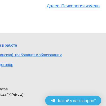
Далее:
Психология измены
 в работе
инская), требования к образованию
договор
ратов
4 (ГК РФ ч.4)
Какой у вас запрос?