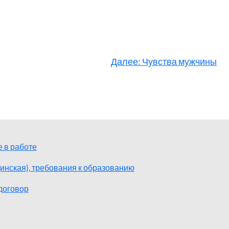
Далее:
Чувства мужчины
 в работе
инская), требования к образованию
договор