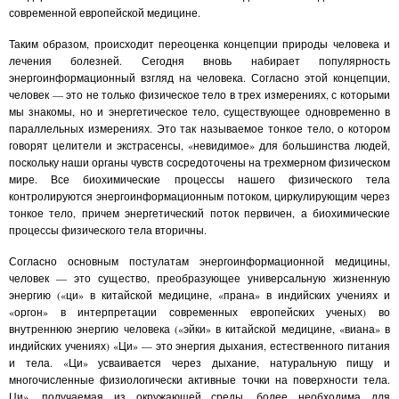
современной европейской медицине.
Таким образом, происходит переоценка концепции природы человека и
лечения болезней. Сегодня вновь набирает популярность
энергоинформационный взгляд на человека. Согласно этой концепции,
человек — это не только физическое тело в трех измерениях, с которыми
мы знакомы, но и энергетическое тело, существующее одновременно в
параллельных измерениях. Это так называемое тонкое тело, о котором
говорят целители и экстрасенсы, «невидимое» для большинства людей,
поскольку наши органы чувств сосредоточены на трехмерном физическом
мире. Все биохимические процессы нашего физического тела
контролируются энергоинформационным потоком, циркулирующим через
тонкое тело, причем энергетический поток первичен, а биохимические
процессы физического тела вторичны.
Согласно основным постулатам энергоинформационной медицины,
человек — это существо, преобразующее универсальную жизненную
энергию («ци» в китайской медицине, «прана» в индийских учениях и
«оргон» в интерпретации современных европейских ученых) во
внутреннюю энергию человека («эйки» в китайской медицине, «виана» в
индийских учениях) «Ци» — это энергия дыхания, естественного питания
и тела. «Ци» усваивается через дыхание, натуральную пищу и
многочисленные физиологически активные точки на поверхности тела.
Ци», получаемая из окружающей среды, более необходима для