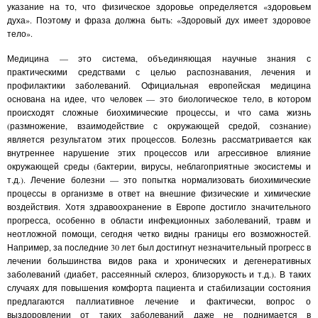
указание на то, что физическое здоровье определяется «здоровьем
духа». Поэтому и фраза должна быть: «Здоровый дух имеет здоровое
тело».
Медицина — это система, объединяющая научные знания с
практическими средствами с целью распознавания, лечения и
профилактики заболеваний. Официальная европейская медицина
основана на идее, что человек — это биологическое тело, в котором
происходят сложные биохимические процессы, и что сама жизнь
(размножение, взаимодействие с окружающей средой, сознание)
является результатом этих процессов. Болезнь рассматривается как
внутреннее нарушение этих процессов или агрессивное влияние
окружающей среды (бактерии, вирусы, неблагоприятные экосистемы и
т.д.). Лечение болезни — это попытка нормализовать биохимические
процессы в организме в ответ на внешние физические и химические
воздействия. Хотя здравоохранение в Европе достигло значительного
прогресса, особенно в области инфекционных заболеваний, травм и
неотложной помощи, сегодня четко видны границы его возможностей.
Например, за последние 30 лет был достигнут незначительный прогресс в
лечении большинства видов рака и хронических и дегенеративных
заболеваний (диабет, рассеянный склероз, близорукость и т.д.). В таких
случаях для повышения комфорта пациента и стабилизации состояния
предлагаются паллиативное лечение и фактически, вопрос о
выздоровлении от таких заболеваний даже не поднимается в